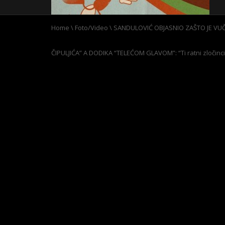
Home
\
Foto/Video
\
SANDULOVIĆ OBJASNIO ZAŠTO JE VU
ČIPULJIĆA” A DODIKA “TELEĆOM GLAVOM”: “Ti ratni zločinc