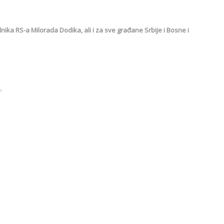
ika RS-a Milorada Dodika, ali i za sve građane Srbije i Bosne i
.