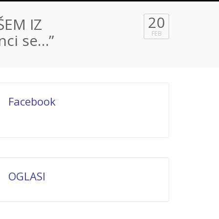
20
ŠEM IZ
FEB
nci se…”
Facebook
OGLASI