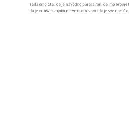
Tada smo čitali da je navodno paraliziran, da ima brojne
da je otrovan vojnim nervnim otrovom i da je sve naručio