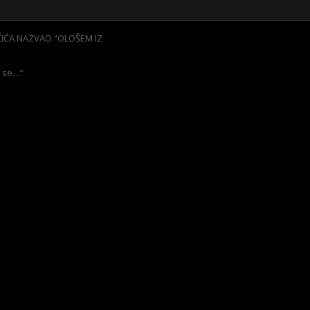
ČIĆA NAZVAO “OLOŠEM IZ
i se…”