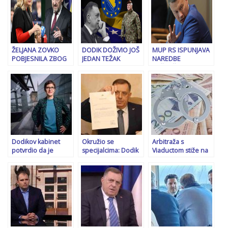
ŽELJANA ZOVKO
DODIK DOŽIVIO JOŠ
MUP RS ISPUNJAVA
POBJESNILA ZBOG
JEDAN TEŽAK
NAREDBE
IZJAVE BAKIRA
PORAZ: Rusija
TUŽILAŠTVA BOSNE I
IZETBEGOVIĆA:
unatoč njegovom
HERCEGOVINE:
“Neprihvatljivo je da
protivljenju
Traže se svi podaci
bilo ko, a posebno
podržala nastavak
o imovini…
čelnik SDA, napada,
misije EUFOR-a!
prijeti i pokušava…!”
Dodikov kabinet
Okružio se
Arbitraža s
potvrdio da je
specijalcima: Dodik
Viaductom stiže na
njemačkoj ministrici
od SIPA-e i Suda
naplatu i Centralnoj
koju su otjerali iz
BiH štiti samo sebe,
banci BiH: Sud
Banje Luke bio
ali ne i druge
donio rješenje o
ugrožen život u RS-
građane manjeg bh.
zapljeni imovine u
u
entiteta
Mostaru