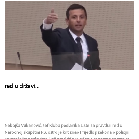
red u državi…
Nebojša Vukanović, šef Kluba poslanika Liste za pravdu i red u
Narodnoj skupštini RS, oštro je kritizirao Prijedlog zakona o policiji i
unutrašnjim poslovima, koji predviđa uvođenje rezervnog sastava