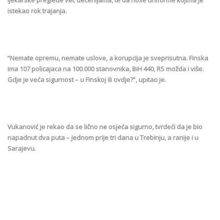
istekao rok trajanja.
”Nemate opremu, nemate uslove, a korupcija je sveprisutna. Finska
ima 107 policajaca na 100.000 stanovnika, BiH 440, RS možda i više.
Gdje je veća sigurnost – u Finskoj ili ovdje?”, upitao je.
Vukanović je rekao da se lično ne osjeća sigurno, tvrdeći da je bio
napadnut dva puta – jednom prije tri dana u Trebinju, a ranije i u
Sarajevu.