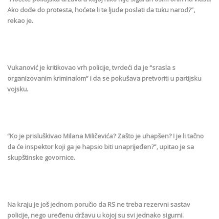
Ako dođe do protesta, hoćete li te ljude poslati da tuku narod?”,
rekao je.
Vukanović je kritikovao vrh policije, tvrdeći da je “srasla s
organizovanim kriminalom” i da se pokušava pretvoriti u partijsku
vojsku.
“Ko je prisluškivao Milana Miličevića? Zašto je uhapšen? I je li tačno
da će inspektor koji ga je hapsio biti unaprijeđen?”, upitao je sa
skupštinske govornice.
Na kraju je još jednom poručio da RS ne treba rezervni sastav
policije, nego uređenu državu u kojoj su svi jednako sigurni.