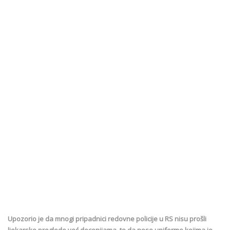
Upozorio je da mnogi pripadnici redovne policije u RS nisu prošli
ljekarske preglede već decenijama, te da nose uniforme kojima je