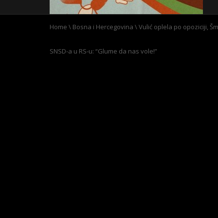
Home
\
Bosna i Hercegovina
\
Vulić oplela po opoziciji, Šm
SNSD-a u RS-u: “Glume da nas vole!”