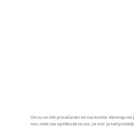
Oni su svi vrlo proračunati i svi nas koriste. Nerviraju me 
ono, niste nas ispoštovali za ovo, za ono’. Ja sad postavl