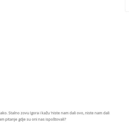
jako. Stalno zovu Igora i kažu ‘niste nam dali ovo, niste nam dali
jam pitanje gdje su oni nas ispoštovali?