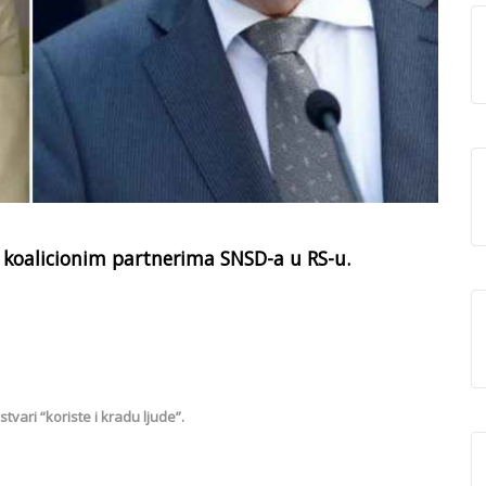
i i koalicionim partnerima SNSD-a u RS-u.
tvari “koriste i kradu ljude”.