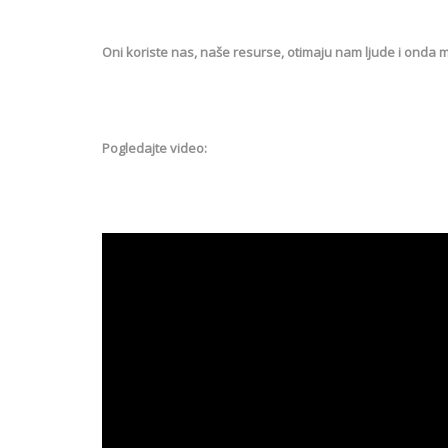
Oni koriste nas, naše resurse, otimaju nam ljude i onda mi
Pogledajte video: