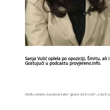
Sanja Vulić oplela po opoziciji, Šmitu, al
Gostujući u podcastu provjereno.info.
Među ostalim, kazala je kako “glume da ih vole”, a da ih us