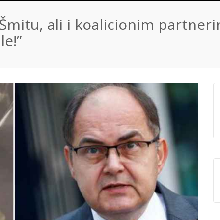
, Šmitu, ali i koalicionim partne
le!”