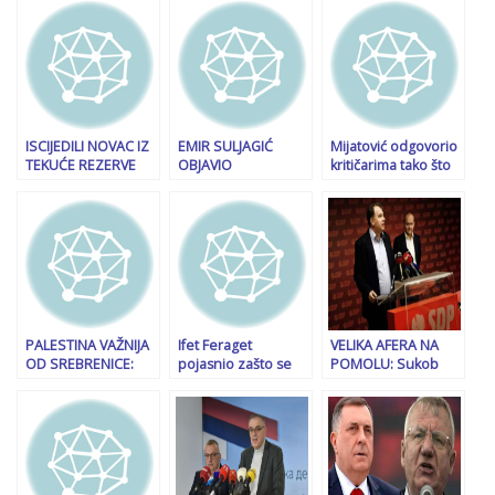
ISCIJEDILI NOVAC IZ
EMIR SULJAGIĆ
Mijatović odgovorio
TEKUĆE REZERVE
OBJAVIO
kritičarima tako što
Pogledajte kome su
DOKUMENTE:
je objavio njihove
Čović, Čavara i Krišto
“Zapad je tokom 90-
plaće i prihode
podijelili sredstva
ih bio sve osim
na samom kraju
neutralan, od BiH se
godine
očekivalo da
ritualno izvrši
samo**istvo”
PALESTINA VAŽNIJA
Ifet Feraget
VELIKA AFERA NA
OD SREBRENICE:
pojasnio zašto se
POMOLU: Sukob
Bakirov nasljednik
obustavlja istraga
interesa u Igmanu
podigao buru
protiv Dalide
Konjic, pozajmica za
Burzić… Ali istraga
Nikišćevu privatnu
ubistva i dalje traje
firmu CTK, ali nema
posla bez
Grabovice