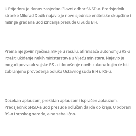
U Prijedoru je danas zasjedao Glavni odbor SNSD-a. Predsjednik
stranke Milorad Dodik najavio je nove sjednice entitetske skupštine i
mitinge građana uoči izricanja presude u Sudu BiH.
Prema njegovim riječima, BiH je u rasulu, afirmisaće autonomiju RS-a
i tražiti ukidanje nekih ministarstava u Vijeću ministara. Najavio je
mogući povratak vojske RS-a i donošenje novih zakona kojim će biti
zabranjeno provođenja odluka Ustavnog suda BiH u RS-u.
Dočekan aplauzom, prekidan aplauzom i ispraćen aplauzom.
Predsjednik SNSD-a uoči presude odlučan da ide do kraja. U odbrani
RS-a i srpskog naroda, a na sebe lično.