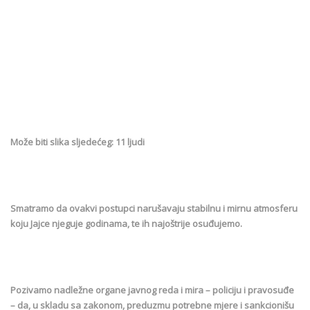
Može biti slika sljedećeg: 11 ljudi
Smatramo da ovakvi postupci narušavaju stabilnu i mirnu atmosferu
koju Jajce njeguje godinama, te ih najoštrije osuđujemo.
Pozivamo nadležne organe javnog reda i mira – policiju i pravosuđe
– da, u skladu sa zakonom, preduzmu potrebne mjere i sankcionišu