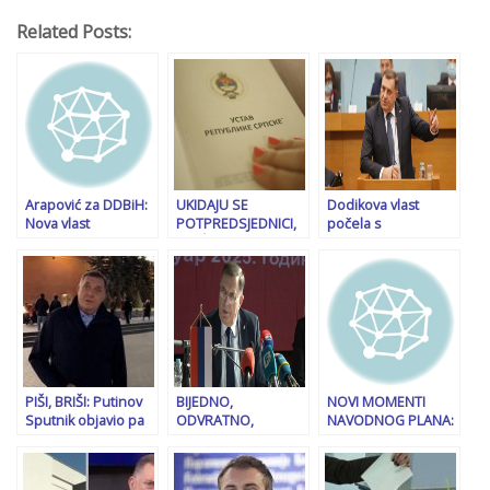
Related Posts:
Arapović za DDBiH:
UKIDAJU SE
Dodikova vlast
Nova vlast
POTPREDSJEDNICI,
počela s
nemoguća bez
VIJEĆE NARODA,
formiranjem VSTV
rekonstrukcije
FORMIRA VOJSKA
RS, pravilnik
Vijeća ministara
RS: Šta sve piše u
objavljen u
radnoj verziji novog
Službenom
Ustava RS, pominje
glasniku. Najavljeni
se i Brčko distrikt
prvi odlasci iz
državnog VSTV-a
PIŠI, BRIŠI: Putinov
BIJEDNO,
NOVI MOMENTI
Sputnik objavio pa
ODVRATNO,
NAVODNOG PLANA:
izbrisao tekst da je
SKANDALOZNO:
Mađarski novinar
Dodik dobio
Dodik njemačku
otkrio detalje iz
državljanstvo Rusije
ministricu nazvao…
scenarija za