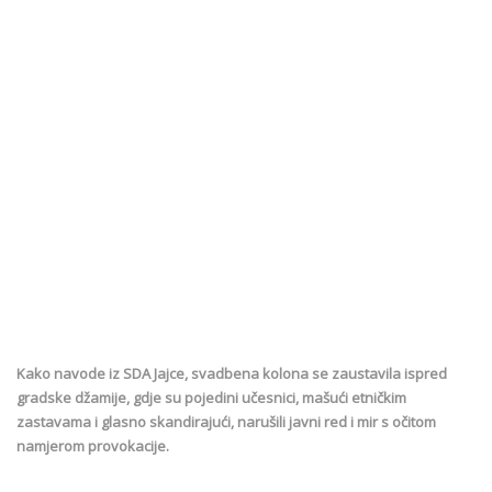
Kako navode iz SDA Jajce, svadbena kolona se zaustavila ispred
gradske džamije, gdje su pojedini učesnici, mašući etničkim
zastavama i glasno skandirajući, narušili javni red i mir s očitom
namjerom provokacije.