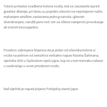
Tokom prolaska svadbene kolone vozila, ista se zaustavila ispred
gradske džamije, pri čemu su pojedini učesnici na neprimjeren način,
mahanjem etničkim zastavama jednog naroda i glasnim
skandiranjem, narušili javni red i mir sa očitom namjerom provokacije
ali srećom bezuspješno.
Posebno zabrinjava činjenica da je jedan od učesnika kolone iz
vozila na jednom od semafora verbalno napao Rasima Šahmana,
vijećnika SDA u Općinskom vijeću Jajce, koji se u tom trenutku nalazio
u saobraćaju u svom privatnom vozilu.
Naš vijećnik je napad prijavio Policijskoj stanici Jajce.