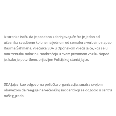
Iz stranke ističu da je posebno zabrinjavajuće što je jedan od
učesnika svadbene kolone na jednom od semafora verbalno napao
Rasima Šahmana, vijećnika SDA u Općinskom vijeću Jajce, koji se u
tom trenutku nalazio u saobraćaju u svom privatnom vozilu. Napad
je, kako je potvrđeno, prijavljen Policijskoj stanici Jajce.
SDA Jajce, kao odgovorna politička organizacija, smatra svojom
obavezom da reaguje na večerašnji incident koji se dogodio u centru
našeg grada.