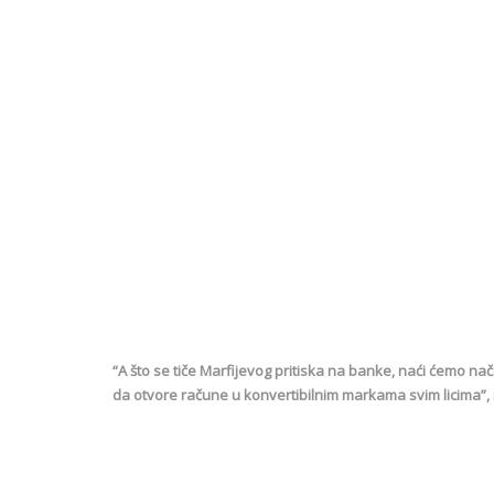
“A što se tiče Marfijevog pritiska na banke, naći ćemo n
da otvore račune u konvertibilnim markama svim licima”, 