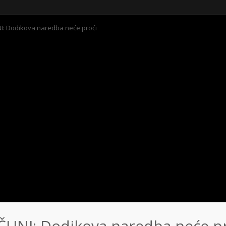
I: Dodikova naredba neće proći
ČUNI: Dodikova naredba neće p