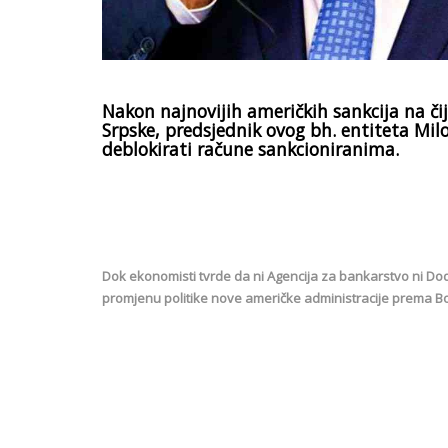
Nakon najnovijih američkih sankcija na čijo
Srpske, predsjednik ovog bh. entiteta Mil
deblokirati račune sankcioniranima.
Dok ekonomisti tvrde da ni Agencija za bankarstvo ni Dod
promjenu politike nove američke administracije prema Bos