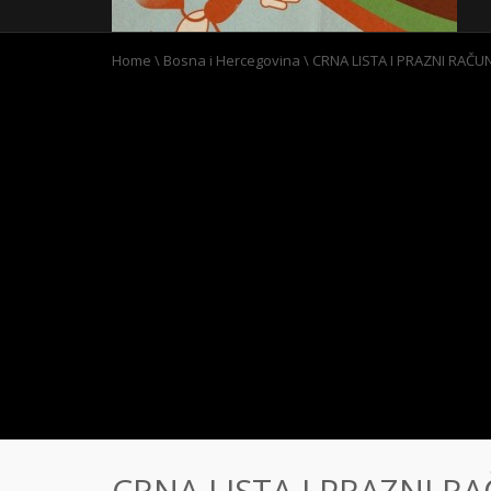
Home
\
Bosna i Hercegovina
\
CRNA LISTA I PRAZNI RAČUN
CRNA LISTA I PRAZNI RA