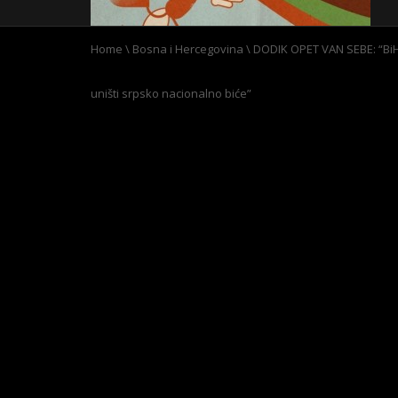
Home
\
Bosna i Hercegovina
\
DODIK OPET VAN SEBE: “BiH
uništi srpsko nacionalno biće”