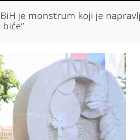
iH je monstrum koji je napravl
 biće”