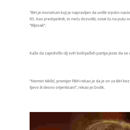
“BiH je monstrum koji je napravljen da uništi srpsko naci
RS. Kao predsjednik, to neću dozvoliti, ostat ću na putu 
“Bljesak”.
Kaže da zajednički cilj svih bošnjačkih partija jeste da se
“Nermin Nikšić, premijer FBiH rekao je da je on za BiH bez e
lijevo ili desno orijentisani”, rekao je Dodik.