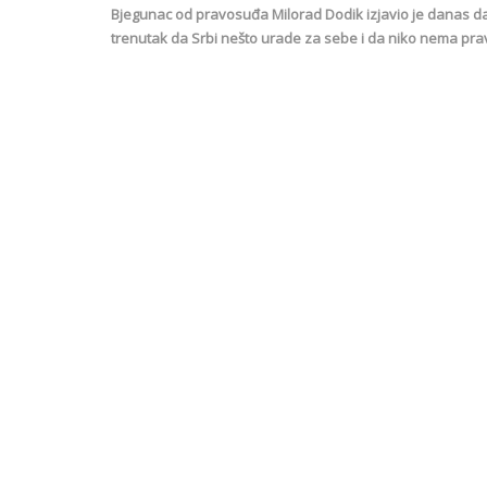
Bjegunac od pravosuđa Milorad Dodik izjavio je danas da 
trenutak da Srbi nešto urade za sebe i da niko nema pra