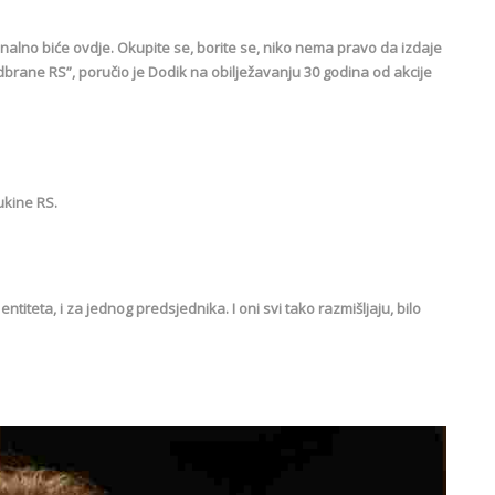
onalno biće ovdje. Okupite se, borite se, niko nema pravo da izdaje
odbrane RS”, poručio je Dodik na obilježavanju 30 godina od akcije
 ukine RS.
ntiteta, i za jednog predsjednika. I oni svi tako razmišljaju, bilo