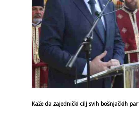
Kaže da zajednički cilj svih bošnjačkih part