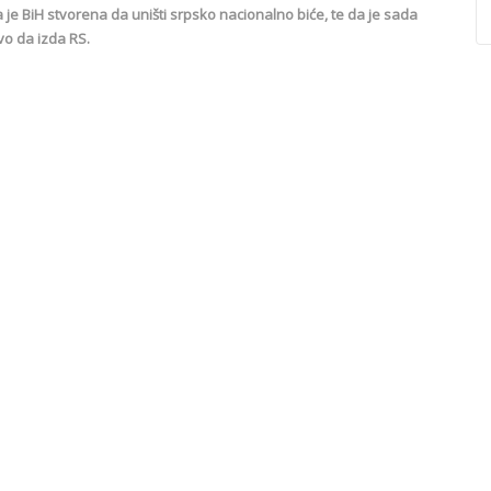
je BiH stvorena da uništi srpsko nacionalno biće, te da je sada
vo da izda RS.