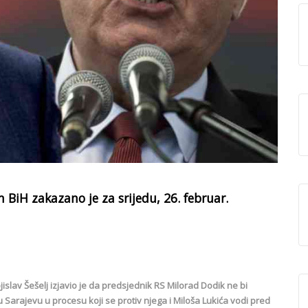
BiH zakazano je za srijedu, 26. februar.
jislav Šešelj izjavio je da predsjednik RS Milorad Dodik ne bi
 Sarajevu u procesu koji se protiv njega i Miloša Lukića vodi pred