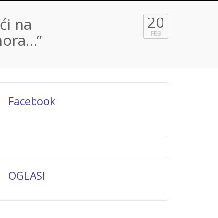
20
ći na
FEB
mora…”
Facebook
OGLASI