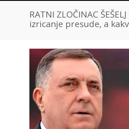
RATNI ZLOČINAC ŠEŠELJ “
izricanje presude, a k