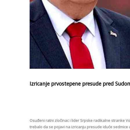
Izricanje prvostepene presude pred Sudom 
Osuđeni ratni zločinac i lider Srpske radikalne stranke Vo
trebalo da se pojavi na izricanju presude iduće sedmice u