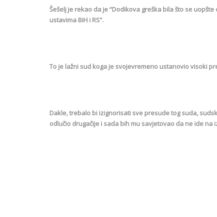
Šešelj je rekao da je “Dodikova greška bila što se uopšt
ustavima BiH i RS”.
To je lažni sud koga je svojevremeno ustanovio visoki 
Dakle, trebalo bi izignorisati sve presude tog suda, sudsk
odlučio drugačije i sada bih mu savjetovao da ne ide na i