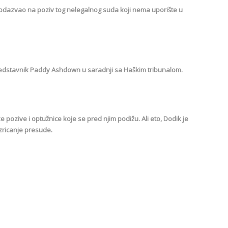
e odazvao na poziv tog nelegalnog suda koji nema uporište u
predstavnik Paddy Ashdown u saradnji sa Haškim tribunalom.
e pozive i optužnice koje se pred njim podižu. Ali eto, Dodik je
zricanje presude.