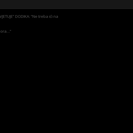
JETUJE” DODIKA: “Ne treba ići na
mora…”