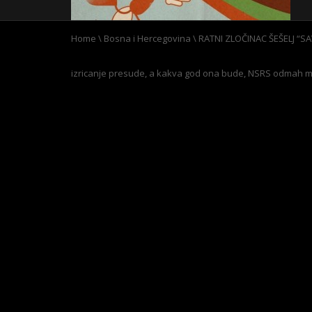
Home
\
Bosna i Hercegovina
\
RATNI ZLOČINAC ŠEŠELJ “SAV
izricanje presude, a kakva god ona bude, NSRS odmah 