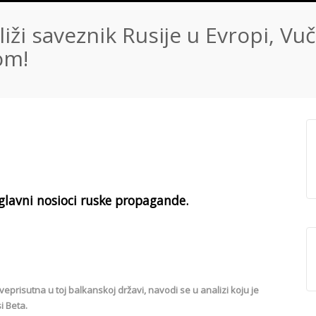
liži saveznik Rusije u Evropi, Vuč
om!
 glavni nosioci ruske propagande.
sveprisutna u toj balkanskoj državi, navodi se u analizi koju je
i Beta.