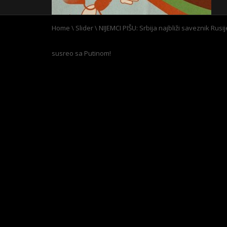
Home
\
Slider
\
NIJEMCI PIŠU: Srbija najbliži saveznik Rusij
susreo sa Putinom!