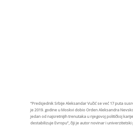
“Predsjednik Srbije Aleksandar Vučić se već 17 puta sus
je 2019. godine u Moskvi dobio Orden Aleksandra Nevskog, 
jedan od najsretnijih trenutaka u njegovoj političkoj karijer
destabilizuje Evropu”, čiji je autor novinar i univerzitets