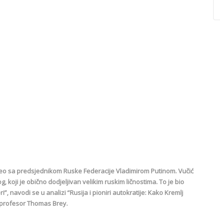
reo sa predsjednikom Ruske Federacije Vladimirom Putinom. Vučić
koji je obično dodjeljivan velikim ruskim ličnostima. To je bio
i”, navodi se u analizi “Rusija i pioniri autokratije: Kako Kremlj
ki profesor Thomas Brey.