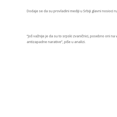
Dodaje se da su provladini mediji u Srbiji glavni nosioci
“Još važnije je da su to srpski zvaničnici, posebno oni na
antizapadne narative”, piše u analizi.