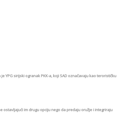
 da je YPG sirijski ogranak PKK-a, koji SAD označavaju kao terorističku
ostavljajući im drugu opciju nego da predaju oružje i integriraju