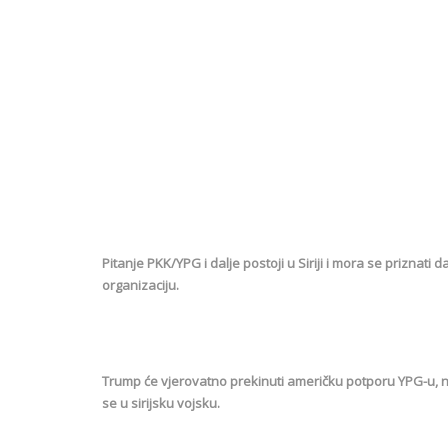
Pitanje PKK/YPG i dalje postoji u Siriji i mora se priznati
organizaciju.
Trump će vjerovatno prekinuti američku potporu YPG-u, ne 
se u sirijsku vojsku.