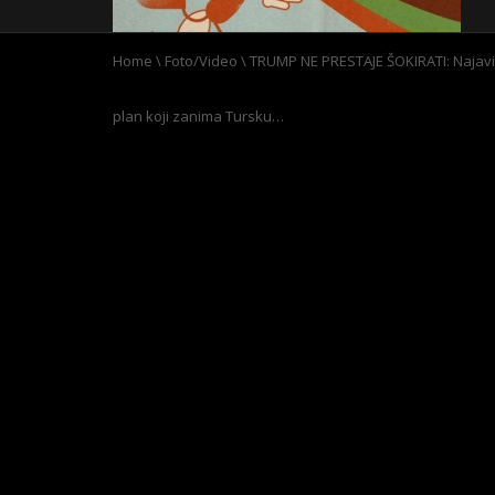
Home
\
Foto/Video
\
TRUMP NE PRESTAJE ŠOKIRATI: Najavio
plan koji zanima Tursku…