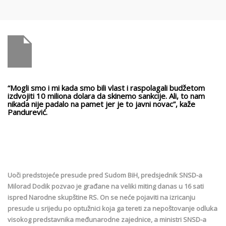
“Mogli smo i mi kada smo bili vlast i raspolagali budžetom
izdvojiti 10 miliona dolara da skinemo sankcije. Ali, to nam
nikada nije padalo na pamet jer je to javni novac”, kaže
Pandurević.
Uoči predstojeće presude pred Sudom BiH, predsjednik SNSD-a
Milorad Dodik pozvao je građane na veliki miting danas u 16 sati
ispred Narodne skupštine RS. On se neće pojaviti na izricanju
presude u srijedu po optužnici koja ga tereti za nepoštovanje odluka
visokog predstavnika međunarodne zajednice, a ministri SNSD-a