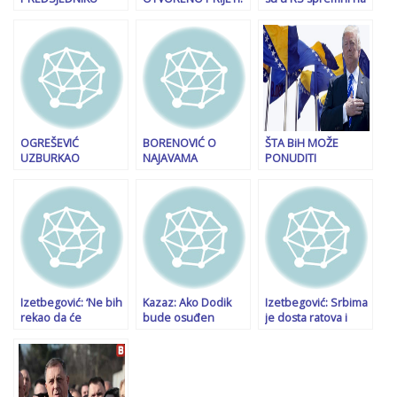
SRBIJE: “Vučić je
“Sada smo svi u
‘radikalne reakcije’:
opasan po Bosnu i
situaciji – ili da se
Dodiku se sudi
Hercegovinu, a
lome zubi
samo zato što je
način na koji vodi
političkom Sarajevu
Srbin i mi idemo u
Srbiju neće…”
ili da nas…”
g**o preživljavanje
OGREŠEVIĆ
BORENOVIĆ O
ŠTA BiH MOŽE
UZBURKAO
NAJAVAMA
PONUDITI
JAVNOST: “Nadam
“RADIKALNIH MJERA”
TRUMPOVOJ
da Čović neće
IZ RS-a: “Dodik više
ADMINISTRACIJI:
proglasiti i
nije vladar BiH, dio
“Imamo
promovirati kao
SNSD-a…”
respektabilnu
vitalni nacionalni
namjensku
interes…”
industriju, trebamo
otvoriti…”
Izetbegović: ‘Ne bih
Kazaz: Ako Dodik
Izetbegović: Srbima
rekao da će
bude osuđen
je dosta ratova i
Milorada Dodika iko
imamo najveću
belaja, do sukoba
poslati u zatvor, ali
krizu, policija i
neće doći
očekujem onu
vojska moraju biti u
drugu kaznu,
pripravnosti! Na
važniju…’
sutkinji Uzunović je