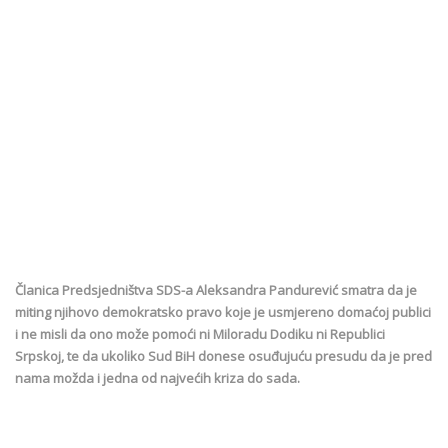
Članica Predsjedništva SDS-a Aleksandra Pandurević smatra da je
miting njihovo demokratsko pravo koje je usmjereno domaćoj publici
i ne misli da ono može pomoći ni Miloradu Dodiku ni Republici
Srpskoj, te da ukoliko Sud BiH donese osuđujuću presudu da je pred
nama možda i jedna od najvećih kriza do sada.