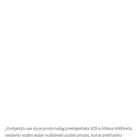
„Podsjetiću vas da je protiv našeg predsjednika SDS-a Milana Miličevića
nedavno vođen jedan nušićevski sudski proces, koji je prethodno