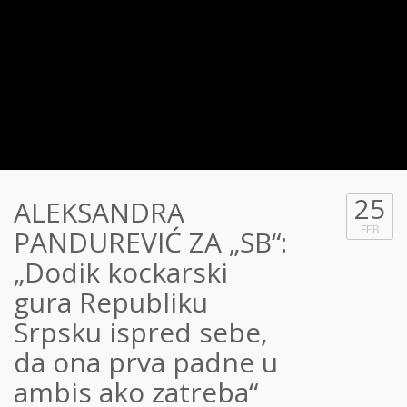
25
ALEKSANDRA
FEB
PANDUREVIĆ ZA „SB“:
„Dodik kockarski
gura Republiku
Srpsku ispred sebe,
da ona prva padne u
ambis ako zatreba“