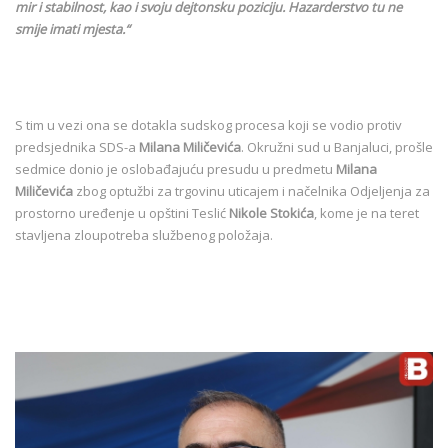
mir i stabilnost, kao i svoju dejtonsku poziciju. Hazarderstvo tu ne
smije imati mjesta.“
S tim u vezi ona se dotakla sudskog procesa koji se vodio protiv
predsjednika SDS-a
Milana Miličevića
. Okružni sud u Banjaluci, prošle
sedmice donio je oslobađajuću presudu u predmetu
Milana
Miličevića
zbog optužbi za trgovinu uticajem i načelnika Odjeljenja za
prostorno uređenje u opštini Teslić
Nikole Stokića
, kome je na teret
stavljena zloupotreba službenog položaja.