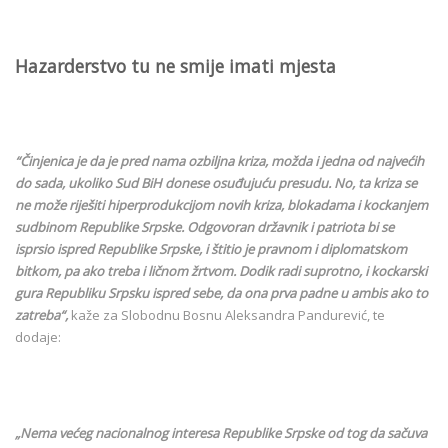
Hazarderstvo tu ne smije imati mjesta
“
Činjenica je da je pred nama ozbiljna kriza, možda i jedna od najvećih
do sada, ukoliko Sud BiH donese osuđujuću presudu. No, ta kriza se
ne može riješiti hiperprodukcijom novih kriza, blokadama i kockanjem
sudbinom Republike Srpske. Odgovoran državnik i patriota bi se
isprsio ispred Republike Srpske, i štitio je pravnom i diplomatskom
bitkom, pa ako treba i ličnom žrtvom. Dodik radi suprotno, i kockarski
gura Republiku Srpsku ispred sebe, da ona prva padne u ambis ako to
zatreba“,
kaže za Slobodnu Bosnu Aleksandra Pandurević, te
dodaje:
„Nema većeg nacionalnog interesa Republike Srpske od tog da sačuva