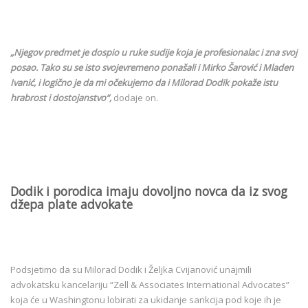
„Njegov predmet je dospio u ruke sudije koja je profesionalac i zna svoj
posao. Tako su se isto svojevremeno ponašali i Mirko Šarović i Mladen
Ivanić, i logično je
da mi očekujemo da i Milorad Dodik pokaže istu
hrabrost i dostojanstvo“,
dodaje on.
Dodik i porodica imaju dovoljno novca da iz svog
džepa plate advokate
Podsjetimo da su Milorad Dodik i Željka Cvijanović unajmili
advokatsku kancelariju “Zell & Associates International Advocates”
koja će u Washingtonu lobirati za ukidanje sankcija pod koje ih je