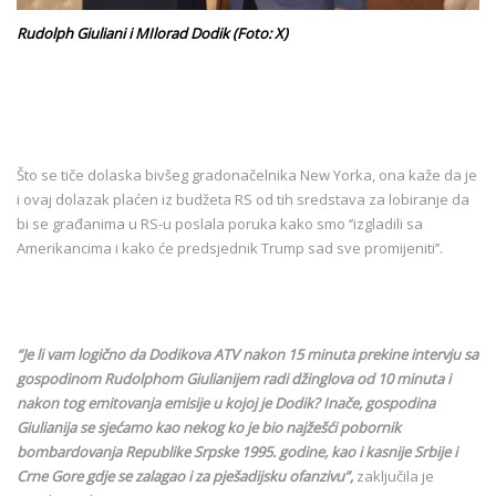
Rudolph Giuliani i MIlorad Dodik (Foto: X)
Što se tiče dolaska bivšeg gradonačelnika New Yorka, ona kaže da je
i ovaj dolazak plaćen iz budžeta RS od tih sredstava za lobiranje da
bi se građanima u RS-u poslala poruka kako smo ‘’izgladili sa
Amerikancima i kako će predsjednik Trump sad sve promijeniti’’.
“Je li vam logično da Dodikova ATV nakon 15 minuta prekine intervju sa
gospodinom Rudolphom Giulianijem radi džinglova od 10 minuta i
nakon tog emitovanja emisije u kojoj je Dodik? Inače, gospodina
Giulianija se sjećamo kao nekog ko je bio najžešći pobornik
bombardovanja Republike Srpske 1995. godine, kao i kasnije Srbije i
Crne Gore gdje se zalagao i za pješadijsku ofanzivu”,
zaključila je