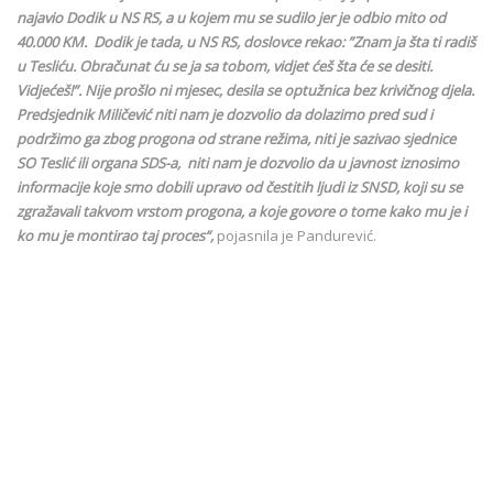
najavio Dodik u NS RS, a u kojem mu se sudilo jer je odbio mito od
40.000 KM. Dodik je tada, u NS RS, doslovce rekao: ”Znam ja šta ti radiš
u Tesliću. Obračunat ću se ja sa tobom, vidjet ćeš šta će se desiti.
Vidjećeš!”. Nije prošlo ni mjesec, desila se optužnica bez krivičnog djela.
Predsjednik Miličević niti nam je dozvolio da dolazimo pred sud i
podržimo ga zbog progona od strane režima, niti je sazivao sjednice
SO Teslić ili organa SDS-a, niti nam je dozvolio da u javnost iznosimo
informacije koje smo dobili upravo od čestitih ljudi iz SNSD, koji su se
zgražavali takvom vrstom progona, a koje govore o tome kako mu je i
ko mu je montirao taj proces“,
pojasnila je Pandurević.