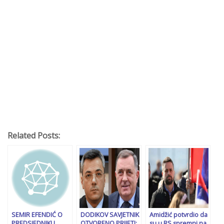
Related Posts:
SEMIR EFENDIĆ O
DODIKOV SAVJETNIK
Amidžić potvrdio da
PREDSJEDNIKU
OTVORENO PRIJETI:
su u RS spremni na