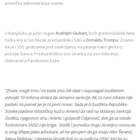
američka administracija stavila.
U Banjaluku je jučer stigao
Rudolph Giuliani,
bivši gradonačelnik New
Yorka koji je bio blizak predsjedniku SAD-a
Donaldu Trumpu
. Znamo
da je i SDS godinama pod sankcijama, na pitanje kako gleda iz
pozicije članice Predsjedništva ove stranke na ovo lobiranje,
Aleksandra Pandurević kaže:
“Znate, mogli smo i mi kada smo bili vlast i raspolagali budžetom
izdvojiti 10 miliona dolara da skinemo sankcije. Ali, to nam nikada nije
padalo na pamet jer je to javni novac. Sada je iz budžeta Republike
Srpske plaćeno lobističkoj kući u Americi da radi na skidanju sankcija
Dodiku, njegovom sinu i kćerki, i gospođi Cvijanović, dok ga za ostale
funkcionere SNSD nije briga. Dodik i porodica imaju dovoljno novca da
iz svog džepa plate advokate, ali ne vjerujem da ga imaju Alen Šeranić,
Jelena Baštinac, i desetine drugih koji su se našli na OFAC listi jer su